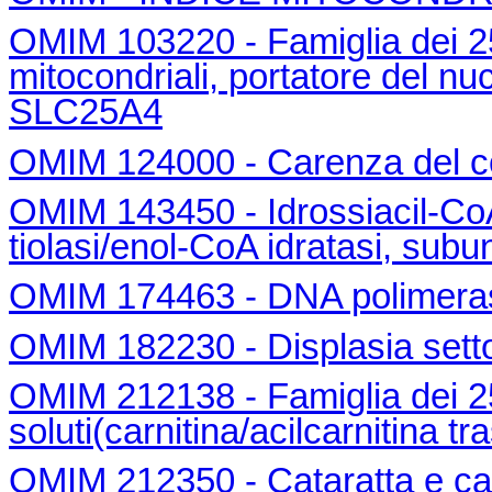
OMIM 103220 - Famiglia dei 25 p
mitocondriali, portatore del n
SLC25A4
OMIM 124000 - Carenza del co
OMIM 143450 - Idrossiacil-Co
tiolasi/enol-CoA idratasi, sub
OMIM 174463 - DNA polimer
OMIM 182230 - Displasia setto
OMIM 212138 - Famiglia dei 25 
soluti(carnitina/acilcarnitina
OMIM 212350 - Cataratta e ca