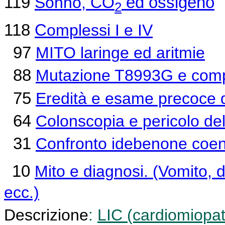
119
Sonno, CO
ed ossigeno
2
118
C
omplessi I e IV
97
MITO laringe ed aritmie
88
Mutazione T8993G e com
75
Eredità e esame precoce de
64
Colonscopia e pericolo del
31
Confronto idebenone
coe
10
Mito e diagnosi. (Vomito, d
ecc.)
Descrizione
:
LIC (cardiomiopati