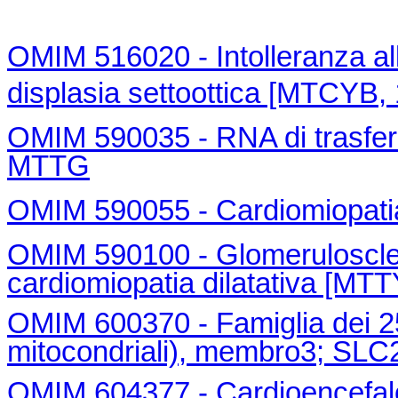
OMIM 516020 - Intolleranza all
displasia settoottica [MTCY
OMIM 590035 - RNA di trasferim
MTTG
OMIM 590055 - Cardiomiopati
OMIM 590100 - Glomeruloscler
cardiomiopatia dilatativa [MT
OMIM 600370 - Famiglia dei 25 p
mitocondriali), membro3; SL
OMIM 604377 - Cardioencefalom