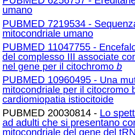
PUBMED 6256757 - Ereditarie
umano
PUBMED 7219534 - Sequenza 
mitocondriale umano
PUBMED 11047755 -
Encefal
del complesso III associate c
nel gene per il citochromo
b
PUBMED 10960495 -
Una mut
mitocondriale per il citocromo b
cardiomiopatia istiocitoide
PUBMED 20030814 -
Lo spett
ad adulti che si presentano co
mitocondriale del gene del tR