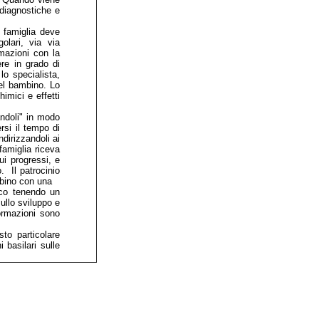
 diagnostiche e
 famiglia deve
olari, via via
mazioni con la
ere in grado di
lo specialista,
del bambino. Lo
imici e effetti
andoli" in modo
rsi il tempo di
dirizzandoli ai
 famiglia riceva
ui progressi, e
. Il patrocinio
mbino con una
dico tenendo un
ullo sviluppo e
rmazioni sono
to particolare
 basilari sulle
.