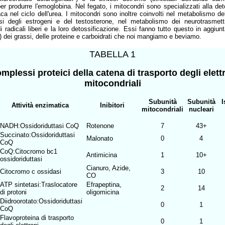
er produrre l'emoglobina. Nel fegato, i mitocondri sono specializzati alla det
ca nel ciclo dell'urea. I mitocondri sono inoltre coinvolti nel metabolismo del
si degli estrogeni e del testosterone, nel metabolismo dei neurotrasmetti
 radicali liberi e la loro detossificazione. Essi fanno tutto questo in aggiunt
) dei grassi, delle proteine e carboidrati che noi mangiamo e beviamo.
TABELLA 1
omplessi proteici della
catena di trasporto degli elett
mitocondriali
Subunità
Subunità
Attività enzimatica
Inibitori
mitocondriali
nucleari
NADH:Ossidoriduttasi CoQ
Rotenone
7
43+
Succinato:Ossidoriduttasi
Malonato
0
4
CoQ
CoQ:Citocromo bc1
Antimicina
1
10+
ossidoriduttasi
Cianuro, Azide,
Citocromo c ossidasi
3
10
CO
ATP sintetasi:Traslocatore
Efrapeptina,
2
14
di protoni
oligomicina
Diidroorotato:Ossidoriduttasi
0
1
CoQ
Flavoproteina di trasporto
0
1