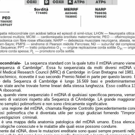
ocondriale-
La sequenza standard con la quale tutto il mtDNA umano vien
equenza di Cambridge". Essa fu sequenziata da molti diversi mtDNA
del Medical Research Council (MRC) di Cambridge in Gran Bretagna nel 1981.
biochimico, ricevette il suo secondo Premio Nobel in parte per questo lavoro
le della Sequenza di Cambridge é lungo 16.569 basi e predominantement
o state anche trovate forme lineari della stessa lunghezza. Esso codifica 13
 ribosomali.
ca, quando viene sequenziato il mtDNA di qualsiasi specificoa persona, verra
ero di varizioni rispetto alla Sequenza di CAmbridge. LA grande maggiora
no semplici polimorfismi e non sono clinicamente significative.
ti, una regione del mtDNA, chiamata Regione Controllo (precedentemente co
sì polimorfica che é diventata utile per scopi giudiziari fornendo "l'impr
nvestigazioni criminali.
1 è una mappa della anatomia patologica del mtDNA umano. Essa elenca 
ologiche conosciute e le malattie alle quali esse possono condurre.
ente dal nDNA, dove le mutazioni ereditarie sono quasi sempre presenti nell