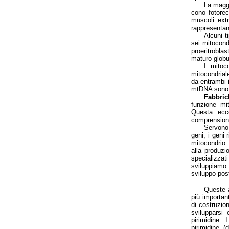
La maggi
cono fotorec
muscoli ext
rappresentan
Alcuni t
sei mitocond
proeritrobla
maturo globu
I mitoc
mitocondrial
da entrambi i
mtDNA sono e
Fabbric
funzione mit
Questa ecc
comprensione
Servono 
geni; i geni 
mitocondrio.
alla produzi
specializzat
sviluppiamo 
sviluppo pos
Queste a
più important
di costruzio
svilupparsi
pirimidine. 
pirimidine (