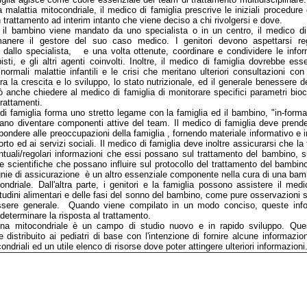
 malattia mitocondriale, il medico di famiglia prescrive le iniziali procedure
trattamento ad interim intanto che viene deciso a chi rivolgersi e dove.
il bambino viene mandato da uno specialista o in un centro, il medico di
nere il gestore del suo caso medico. I genitori devono aspettarsi reg
 dallo specialista, e una volta ottenute, coordinare e condividere le infor
pisti, e gli altri agenti coinvolti. Inoltre, il medico di famiglia dovrebbe ess
 normali malattie infantili e le crisi che meritano ulteriori consultazioni con 
a la crescita e lo sviluppo, lo stato nutrizionale, ed il generale benessere 
ò anche chiedere al medico di famiglia di monitorare specifici parametri bioch
trattamenti.
di famiglia forma uno stretto legame con la famiglia ed il bambino, "in-form
no diventare componenti attive del team. Il medico di famiglia deve prende
spondere alle preoccupazioni della famiglia , fornendo materiale informativo e in
rto ed ai servizi sociali. Il medico di famiglia deve inoltre assicurarsi che la
tuali/regolari informazioni che essi possano sul trattamento del bambino, s
 scientifiche che possano influire sul protocollo del trattamento del bambino
nie di assicurazione è un altro essenziale componente nella cura di una ba
ondriale. Dall'altra parte, i genitori e la famiglia possono assistere il me
bitudini alimentari e delle fasi del sonno del bambino, come pure osservazioni s
ssere generale. Quando viene compilato in un modo conciso, queste info
 determinare la risposta al trattamento.
na mitocondriale è un campo di studio nuovo e in rapido sviluppo. Ques
 distribuito ai pediatri di base con l'intenzione di fornire alcune informazioni
ndriali ed un utile elenco di risorse dove poter attingere ulteriori informazioni