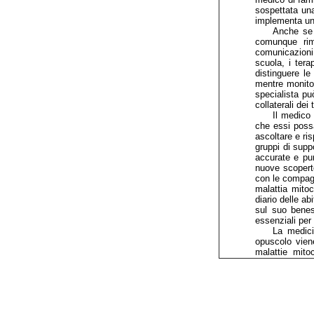
sospettata una
implementa un 
Anche se 
comunque rima
comunicazioni
scuola, i tera
distinguere le
mentre monitor
specialista pu
collaterali dei 
Il medico 
che essi possa
ascoltare e ri
gruppi di suppo
accurate e pun
nuove scoperte
con le compag
malattia mitoc
diario delle a
sul suo bene
essenziali per
La medici
opuscolo viene
malattie mitoco