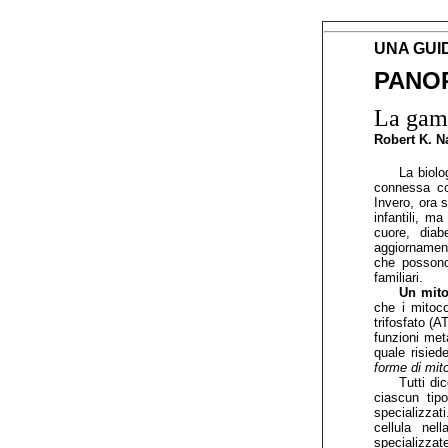
UNA GUID
PANO
La gamm
Robert K. 
La biolo
connessa con
Invero, ora 
infantili, m
cuore, diab
aggiornamento
che possono 
familiari.
Un mito
che i mitoc
trifosfato (A
funzioni met
quale risied
forme di mit
Tutti di
ciascun tipo
specializzat
cellula nel
specializzate