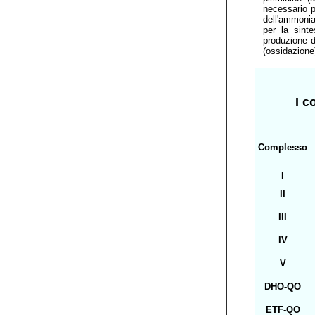
necessario p
dell'ammonia
per la sinte
produzione di
(ossidazione
I c
Complesso
I
II
III
IV
V
DHO-QO
ETF-QO