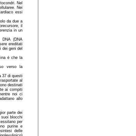
tocondri. Nel
llularee. Nei
ardiaco essi
solo da due a
recursore, il
erenzia in un
rio DNA (DNA
ere ereditati
i dei geni del
ina é che la
so verso la
 37 di questi
trasportate al
ono destinati
te ai compiti
mentre noi ci
adattano allo
ior parte dei
i suoi blocchi
cessitano per
ono purine e
sintesi delle
nolevulinico)