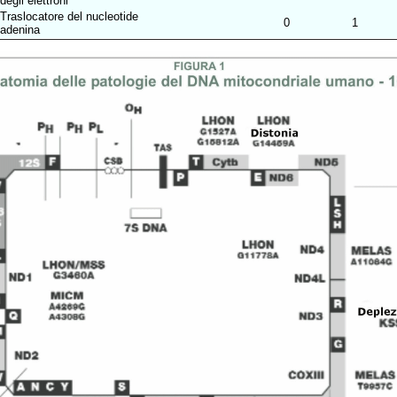
degli elettroni
Traslocatore del nucleotide
0
1
adenina