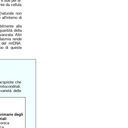
 e due per le
te da cellula
(naturale non
all'interno di
ilmente alla
uantità della
anzata. Altri
plasmia rende
ie del mtDNA.
ppo di queste
acquisite che
itocondriali.
arietà delle
rimarie degli
iali
lonica
ica