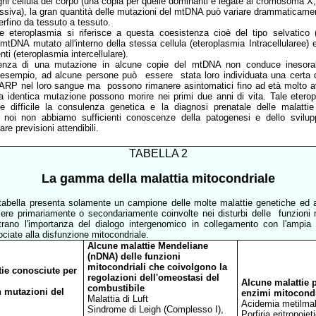
i cellula del corpo (una copia per quelle dominanti e legate al cromosoma X,
essiva), la gran quantità delle mutazioni del mtDNA può variare drammaticamen
perfino da tessuto a tessuto.
ne eteroplasmia si riferisce a questa coesistenza cioè del tipo selvatico 
mtDNA mutato all'interno della stessa cellula (eteroplasmia Intracellularee) e 
enti (eteroplasmia intercellulare).
enza di una mutazione in alcune copie del mtDNA non conduce inesorab
 esempio, ad alcune persone può essere stata loro individuata una certa q
RP nel loro sangue ma possono rimanere asintomatici fino ad età molto av
a identica mutazione possono morire nei primi due anni di vita. Tale etero
 difficile la consulenza genetica e la diagnosi prenatale delle malatt
 noi non abbiamo sufficienti conoscenze della patogenesi e dello svilu
are previsioni attendibili.
TABELLA 2
La gamma della malattia mitocondriale
tabella presenta solamente un campione delle molte malattie genetiche ed 
re primariamente o secondariamente coinvolte nei disturbi delle funzioni m
rano l'importanza del dialogo intergenomico in collegamento con l'ampia v
ociate alla disfunzione mitocondriale.
Alcune malattie Mendeliane
(nDNA) delle funzioni
mitocondriali che coivolgono la
tie conosciute per
regolazioni dell'omeostasi del
Alcune malattie p
combustibile
n mutazioni del
enzimi mitocondr
Malattia di Luft
Acidemia metilma
Sindrome di Leigh (Complesso I),
Porfiria eritropoiet