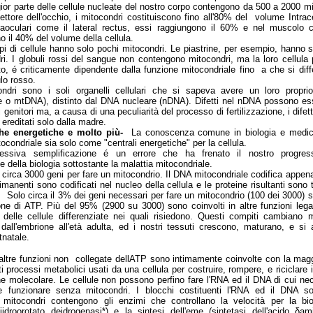
or parte delle cellule nucleate del nostro corpo contengono da 500 a 2000 mi
ettore dell'occhio, i mitocondri costituiscono fino all'80% del volume Intrace
raoculari come il lateral rectus, essi raggiungono il 60% e nel muscolo c
o il 40% del volume della cellula.
ipi di cellule hanno solo pochi mitocondri. Le piastrine, per esempio, hanno 
ri. I globuli rossi del sangue non contengono mitocondri, ma la loro cellula p
sto, é criticamente dipendente dalla funzione mitocondriale fino a che si diff
lo rosso.
ondri sono i soli organelli cellulari che si sapeva avere un loro prop
e o mtDNA), distinto dal DNA nucleare (nDNA). Difetti nel nDNA possono ess
 genitori ma, a causa di una peculiarità del processo di fertilizzazione, i difett
reditati solo dalla madre.
he energetiche e molto più-
La conoscenza comune in biologia e medic
ocondriale sia solo come "centrali energetiche" per la cellula.
essiva semplificazione é un errore che ha frenato il nostro progres
 della biologia sottostante la malattia mitocondriale.
circa 3000 geni per fare un mitocondrio. Il DNA mitocondriale codifica appena
rimanenti sono codificati nel nucleo della cellula e le proteine risultanti sono 
 Solo circa il 3% dei geni necessari per fare un mitocondrio (100 dei 3000) s
one di ATP. Più del 95% (2900 su 3000) sono coinvolti in altre funzioni lega
i delle cellule differenziate nei quali risiedono. Questi compiti cambiano 
dall'embrione all'età adulta, ed i nostri tessuti crescono, maturano, e si 
tnatale.
ltre funzioni non collegate dellATP sono intimamente coinvolte con la magg
i processi metabolici usati da una cellula per costruire, rompere, e riciclare 
ne molecolare. Le cellule non possono perfino fare l'RNA ed il DNA di cui ne
 e funzionare senza mitocondri. I blocchi costituenti l'RNA ed il DNA s
I mitocondri contengono gli enzimi che controllano la velocità per la bio
diidroorotato deidrogenasi*) e la sintesi dell'eme (sintetasi dell'acido δami