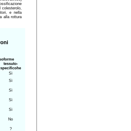
ossificazione
 colesterolo,
tori, e nella
a alla rottura
roni
Isoforme
tessuto-
specificohe
Sì
Sì
Sì
Sì
Sì
No
?