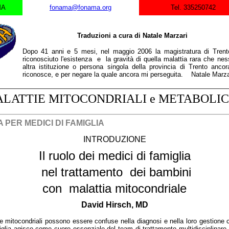
MA
fonama@fonama.org
Tel. 335250742
Traduzioni a cura di Natale Marzari
Dopo 41 anni e 5 mesi, nel maggio 2006 la magistratura di Trent
riconosciuto l'esistenza e la gravità di quella malattia rara che ne
altra istituzione o persona singola della provincia di Trento anco
riconosce, e per negare la quale ancora mi perseguita. Natale Marza
LATTIE MITOCONDRIALI e METABOLI
 PER MEDICI DI FAMIGLIA
INTRODUZIONE
Il ruolo dei medici di famiglia
nel trattamento dei bambini
con malattia mitocondriale
David Hirsch, MD
e mitocondriali possono essere confuse nella diagnosi e nella loro gestione 
glia agisce come cuore essenziale del team di trattamento multidisciplinar