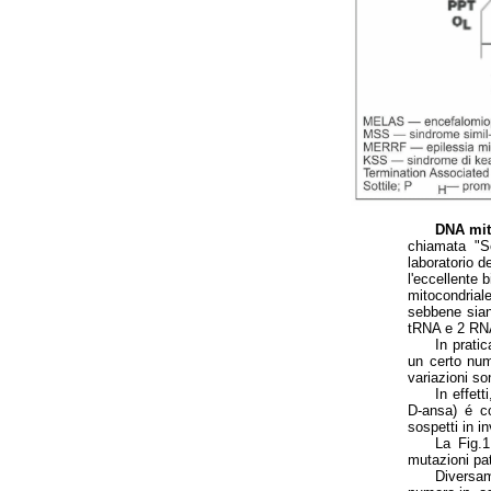
DNA mit
chiamata "S
laboratorio 
l'eccellente 
mitocondria
sebbene sian
tRNA e 2 RNA
In prati
un certo num
variazioni so
In effet
D-ansa) é co
sospetti in i
La Fig.
mutazioni pat
Diversam