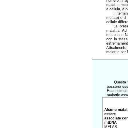
numero in ogn
malattie rec
a cellula, e 
Il termi
mutato) e di 
cellule differ
La pres
malattia. Ad
mutazione NA
con la stess
estremamente
Attualmente,
malattie per f
Questa 
possono esse
Esse dimost
malattie ass
Alcune malat
essere
associate co
mtDNA
MELAS