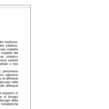
lla medicina,
ie infettive.
rare malattie
 malattie del
un sintetico
nisti sanitari
driale e loro
gi, pensavano
ono adenosin
 di differenti
lizzata nella
e differenti
i espressi in
te ai bisogni
bisogni della
 metaboliche