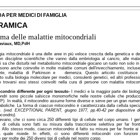
A PER MEDICI DI FAMIGLIA
RAMICA
a delle malattie mitocondriali
Naviaux, MD,PdH
gia mitocondriale è una delle aree in più veloce crescita della genetica e de
 discipline scientifiche che vanno dalla embriologia al cancro, alle malatt
si sa che disturbi nel metabolismo mitocondriale giocano un ruolo non solo in 
a sono anche coinvolte in molte malattie comuni dell'invecchiamento, incluse
ete, malattia di Parkinson e demenza. Questo articolo costituisce 
 sulla biologia molecolare per medici, consulenti genetici, ed altri professio
trovarsi essi stessi coinvolti nella cura di persone con malattia mitocon
condrio differente per ogni tessuto-
I medici e la maggior parte dei biolo
ondri sono piccole salsicce monomorfiche nelle nostre cellule che produc
TP). In realtà, il mitocondrio assume forme diverse e serve per un gran numero
aboliche. La forma di ciascun mitocondrio è caratterizzata dalla cellula specia
e.
(ved. EXCEPTIONAL PARENT, giugno 1977, pp.40-42 per diapositive dell
ocondrio).
cevano, che ci sono circa 250 differenti tipi di cellule nel corpo umano. I gen
 di cellula sono fatti su misura dalla trascrizione selettiva per far fron
i. Allo stesso modo, ciascun mitocondrio é fatto su misura per far fronte ai 
la quale risiede. In effetti, ci sono differenti mitocondri con funzioni
 per molte dei 250 diversi tipi di cellule nel nostro corpo.