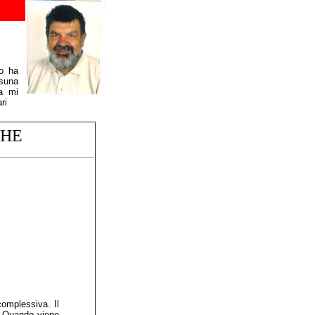
o ha
ssuna
ra mi
ri
CHE
complessiva. Il
e. Quando viene