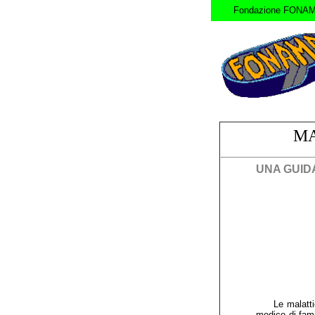
Fondazione FONA
MA
UNA GUIDA
Le malatti
medico di fami