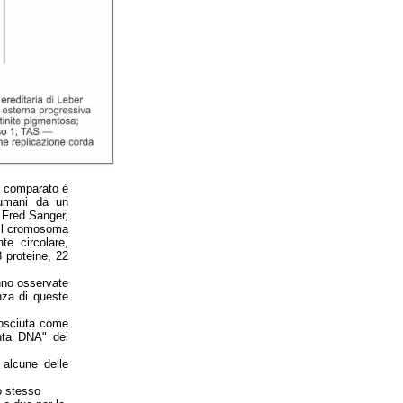
e comparato é
 umani da un
 Fred Sanger,
. Il cromosoma
e circolare,
 proteine, 22
nno osservate
nza di queste
nosciuta come
onta DNA" dei
alcune delle
o stesso