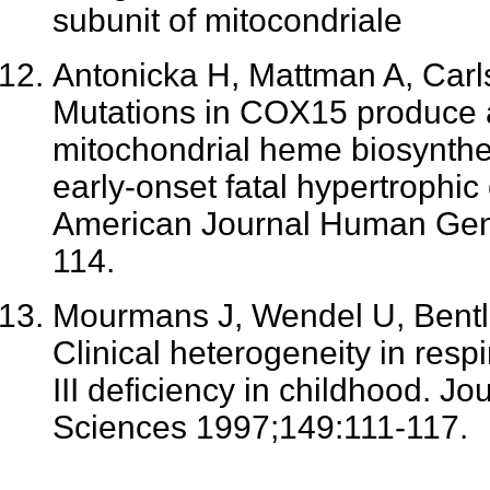
subunit of mitocondriale
Antonicka H, Mattman A, Carls
Mutations in COX15 produce a
mitochondrial heme biosynthe
early-onset fatal hypertrophi
American Journal Human Gen
114.
Mourmans J, Wendel U, Bentl
Clinical heterogeneity in resp
III deficiency in childhood. Jo
Sciences 1997;149:111-117.