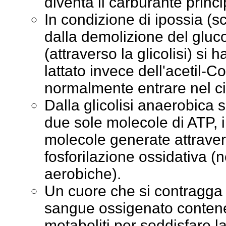
diventa il carburante princi
In condizione di ipossia (sc
dalla demolizione del gluco
(attraverso la glicolisi) si 
lattato invece dell'acetil-C
normalmente entrare nel cicl
Dalla glicolisi anaerobica 
due sole molecole di ATP, 
molecole generate attraver
fosforilazione ossidativa (
aerobiche).
Un cuore che si contragg
sangue ossigenato contene
metaboliti per soddisfare l