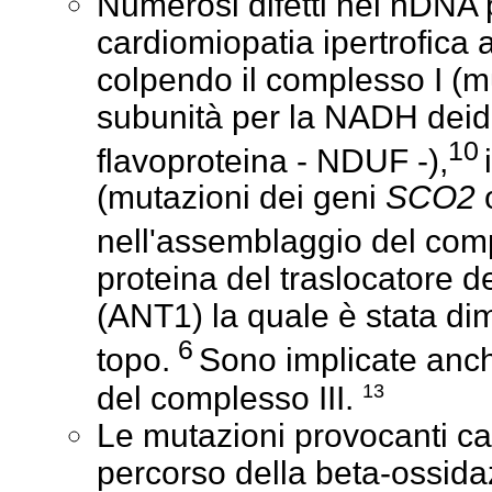
Numerosi difetti nel nDNA
cardiomiopatia ipertrofica
colpendo il complesso I (mu
subunità per la NADH deid
10
flavoproteina - NDUF -),
i
(mutazioni dei geni
SCO2
nell'assemblaggio del comp
proteina del traslocatore d
(ANT1) la quale è stata dim
6
topo.
Sono implicate anch
13
del complesso III.
Le mutazioni provocanti ca
percorso della beta-ossid