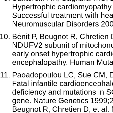
Hypertrophic cardiomyopathy
Successful treatment with hear
Neuromuscular Disorders 200
Bėnit P, Beugnot R, Chretien D
NDUFV2 subunit of mitochond
early onset hypertrophic car
encephalopathy. Human Muta
Paoadopoulou LC, Sue CM, Da
Fatal infantile cardioenceph
deficiency and mutations in
gene. Nature Genetics 1999;2
Beugnot R, Chretien D, et al