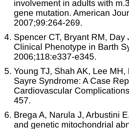
involvement in adults with
gene mutation. American Jour
2007;99:264-269.
Spencer CT, Bryant RM, Day J
Clinical Phenotype in Barth S
2006;118:e337-e345.
Young TJ, Shah AK, Lee MH, 
Sayre Syndrome: A Case Repo
Cardiovascular Complication
457.
Brega A, Narula J, Arbustini E.
and genetic mitochondrial abn