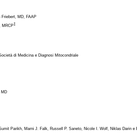
Friebert, MD, FAAP
‡
D, MRCP
ietà di Medicina e Diagnosi Mitocondriale
, MD
t Parikh, Marni J. Falk, Russell P. Saneto, Nicole I. Wolf, Niklas Darin e