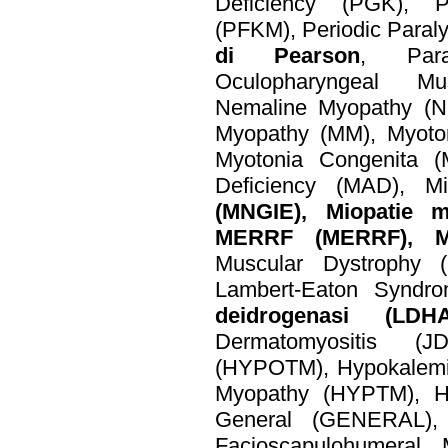
Deficiency (PGK), Ph
(PFKM), Periodic Paraly
di Pearson
, Para
Oculopharyngeal M
Nemaline Myopathy (
Myopathy (MM), Myoto
Myotonia Congenita 
Deficiency (MAD), M
(MNGIE), Miopatie mi
MERRF (MERRF), 
Muscular Dystrophy
Lambert-Eaton Syndr
deidrogenasi (LD
Dermatomyositis (J
(HYPOTM), Hypokalemi
Myopathy (HYPTM), H
General (GENERAL)
Facioscapulohumeral 