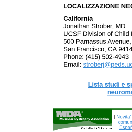
LOCALIZZAZIONE NEGL
California
Jonathan Strober, MD
UCSF Division of Child
500 Parnassus Avenue,
San Francisco, CA 941
Phone: (415) 502-4943
Email:
stroberj@peds.u
Lista studi e 
neuromu
|
Novita'
comuni
Españ