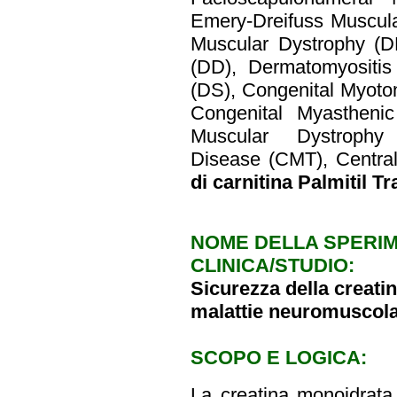
Emery-Dreifuss Muscul
Muscular Dystrophy (D
(DD), Dermatomyositis
(DS), Congenital Myoto
Congenital Myastheni
Muscular Dystrophy 
Disease (CMT), Centra
di carnitina Palmitil T
NOME DELLA SPERI
CLINICA/STUDIO:
Sicurezza della creati
malattie neuromuscola
SCOPO E LOGICA:
La creatina monoidrata 