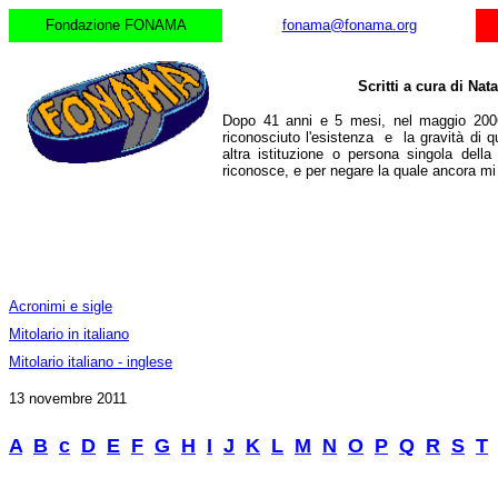
Fondazione FONAMA
fonama@fonama.org
Scritti a cura di Nat
Dopo 41 anni e 5 mesi, nel maggio 2006
riconosciuto l'esistenza e la gravità di q
altra istituzione o persona singola dell
riconosce, e per negare la quale ancora m
Acronimi e sigle
Mitolario in italiano
Mitolario italiano - inglese
13 novembre 2011
A
B
c
D
E
F
G
H
I
J
K
L
M
N
O
P
Q
R
S
T