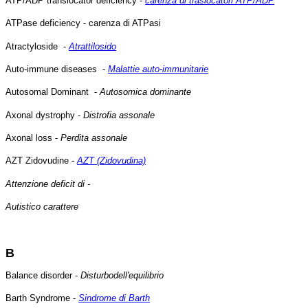
ATP/ADP translocator deficiency -
carenza di traslocatori ATP/ADP
ATPase deficiency - carenza di ATPasi
Atractyloside -
Atrattilosido
Auto-immune diseases -
Malattie auto-immunitarie
Autosomal Dominant -
Autosomica dominante
Axonal dystrophy -
Distrofia assonale
Axonal loss -
Perdita assonale
AZT Zidovudine -
AZT (Zidovudina)
Attenzione deficit di -
Autistico carattere
B
Balance disorder -
Disturbodell'equilibrio
Barth Syndrome -
Sindrome di Barth