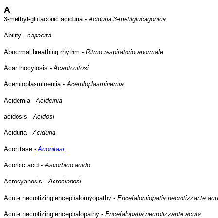
A
3-methyl-glutaconic aciduria -
Aciduria 3-metilglucagonica
Ability -
capacità
Abnormal breathing rhythm -
Ritmo respiratorio anormale
Acanthocytosis -
Acantocitosi
Aceruloplasminemia -
Aceruloplasminemia
Acidemia -
Acidemia
acidosis -
Acidosi
Aciduria -
Aciduria
Aconitase -
Aconitasi
Acorbic acid -
Ascorbico acido
Acrocyanosis -
Acrocianosi
Acute necrotizing encephalomyopathy -
Encefalomiopatia necrotizzante ac
Acute necrotizing encephalopathy -
Encefalopatia necrotizzante acuta