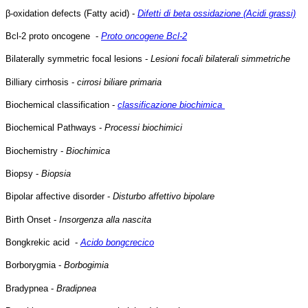
β-oxidation defects (Fatty acid) -
Difetti di beta ossidazione (Acidi grassi)
Bcl-2 proto oncogene -
Proto oncogene Bcl-2
Bilaterally symmetric focal lesions -
Lesioni focali bilaterali simmetriche
Billiary cirrhosis -
cirrosi biliare primaria
Biochemical classification -
classificazione biochimica
Biochemical Pathways -
Processi biochimici
Biochemistry -
Biochimica
Biopsy -
Biopsia
Bipolar affective disorder -
Disturbo affettivo bipolare
Birth Onset -
Insorgenza alla nascita
Bongkrekic acid -
Acido bongcrecico
Borborygmia -
Borbogimia
Bradypnea -
Bradipnea