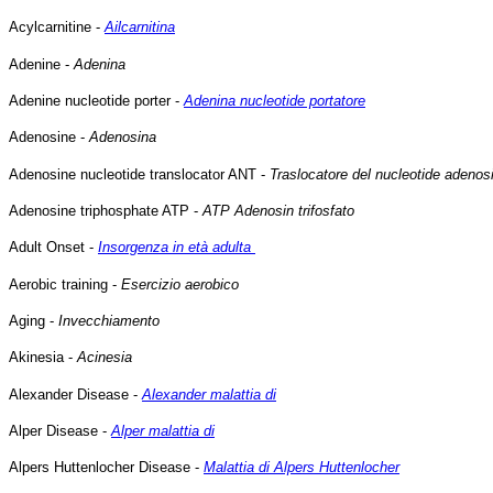
Acylcarnitine -
Ailcarnitina
Adenine -
Adenina
Adenine nucleotide porter -
Adenina nucleotide portatore
Adenosine -
Adenosina
Adenosine nucleotide translocator ANT -
Traslocatore del nucleotide adenos
Adenosine triphosphate ATP -
ATP Adenosin trifosfato
Adult Onset -
Insorgenza in età adulta
Aerobic training -
Esercizio aerobico
Aging -
Invecchiamento
Akinesia -
Acinesia
Alexander Disease -
Alexander malattia di
Alper Disease -
Alper malattia di
Alpers Huttenlocher Disease -
Malattia di Alpers Huttenlocher