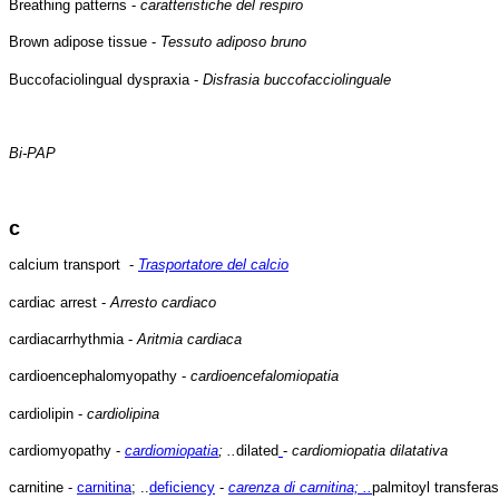
Breathing patterns -
caratteristiche del respiro
Brown adipose tissue -
Tessuto adiposo bruno
Buccofaciolingual dyspraxia -
Disfrasia buccofacciolinguale
Bi-PAP
c
calcium transport -
Trasportatore del calcio
cardiac arrest -
Arresto cardiaco
cardiacarrhythmia -
Aritmia cardiaca
cardioencephalomyopathy -
cardioencefalomiopatia
cardiolipin -
cardiolipina
cardiomyopathy -
cardiomiopatia
; ..
dilated
-
cardiomiopatia dilatativa
carnitine -
carnitina
; ..
deficiency
-
carenza di carnitina; ..
palmitoyl transfera