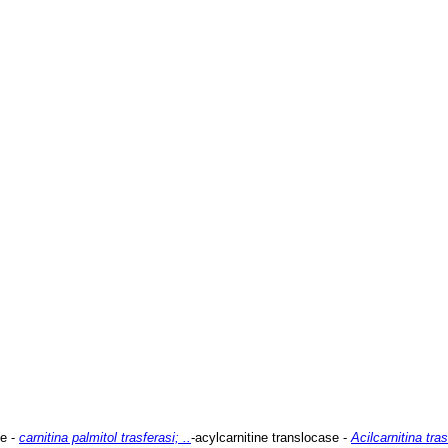
se -
carnitina palmitol trasferasi; ..
-acylcarnitine translocase -
Acilcarnitina tra