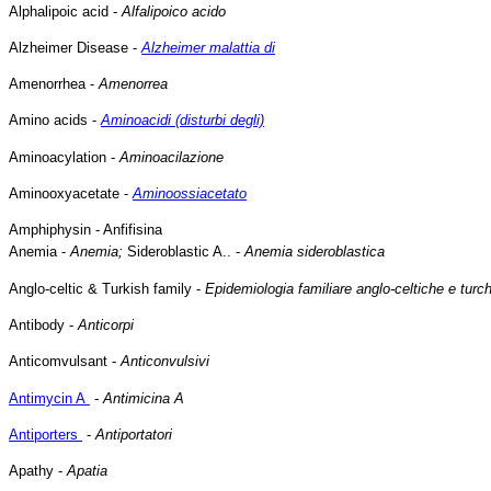
Alphalipoic acid -
Alfalipoico acido
Alzheimer Disease -
Alzheimer malattia di
Amenorrhea -
Amenorrea
Amino acids -
Aminoacidi (disturbi degli)
Aminoacylation -
Aminoacilazione
Aminooxyacetate -
Aminoossiacetato
Amphiphysin - Anfifisina
Anemia -
Anemia;
Sideroblastic A.. -
Anemia sideroblastica
Anglo-celtic & Turkish family -
Epidemiologia familiare anglo-celtiche e turc
Antibody -
Anticorpi
Anticomvulsant -
Anticonvulsivi
Antimycin A
-
Antimicina A
Antiporters
-
Antiportatori
Apathy -
Apatia