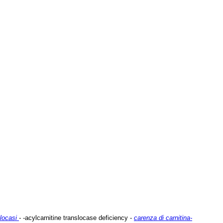
slocasi
-
-acylcarnitine translocase deficiency -
carenza di carnitina-