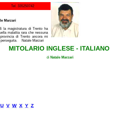
Tel. 335250742
ale Marzari
 la magistratura di Trento ha
uella malattia rara che nessuna
a provincia di Trento ancora mi
i perseguita. Natale Marzari
MITOLARIO INGLESE - ITALIANO
di
Natale Marzari
U
V
W
X
Y
Z