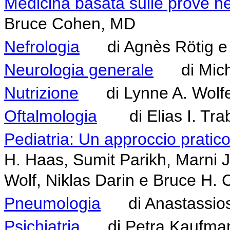
Medicina basata sulle prove nei
Bruce Cohen, MD
Nefrologia
di Agnès Rötig e P
Neurologia generale
di Michi
Nutrizione
di Lynne A. Wolfe
Oftalmologia
di Elias I. Trab
Pediatria: Un approccio pratico
H. Haas, Sumit Parikh, Marni J.
Wolf, Niklas Darin e Bruce H.
Pneumologia
di Anastassios 
Psichiatria
di Petra Kaufma