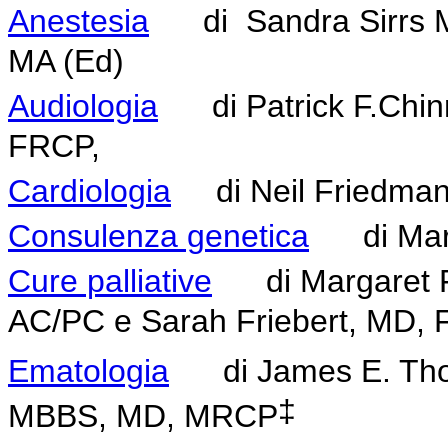
Anestesia
di
Sandra Sirrs
MA (Ed)
Audiologia
di Patrick F.Chin
FRCP,
Cardiologia
di Neil Friedma
Consulenza genetica
di Marni
Cure palliative
di Margaret F
AC/PC e Sarah Friebert, MD,
Ematologia
di James E. Tho
‡
MBBS, MD, MRCP