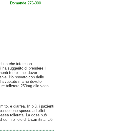
Domande 276-300
dulta che interessa
 ha suggerito di prendere il
ti terribili nel dover
ranie. Ho provato con delle
gel svuotate ma ho dovuto
e tollerare 250mg alla volta.
to, e diarrea. In più, i pazienti
 conducono spesso ad effetti
 bassa tollerata. La dose può
d in pillole di L-carnitina, c'è