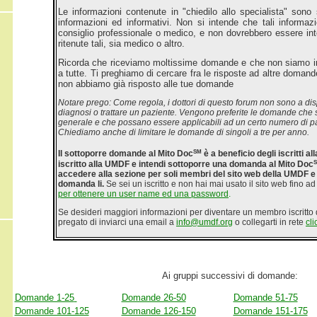
Le informazioni contenute in "chiedilo allo specialista" sono
informazioni ed informativi. Non si intende che tali informaz
consiglio professionale o medico, e non dovrebbero essere int
ritenute tali, sia medico o altro.
Ricorda che riceviamo moltissime domande e che non siamo in
a tutte. Ti preghiamo di cercare fra le risposte ad altre domand
non abbiamo già risposto alle tue domande
Notare prego: Come regola, i dottori di questo forum non sono a dis
diagnosi o trattare un paziente. Vengono preferite le domande che 
generale e che possano essere applicabili ad un certo numero di pa
Chiediamo anche di limitare le domande di singoli a tre per anno.
SM
Il sottoporre domande al Mito Doc
è a beneficio degli iscritti a
iscritto alla UMDF e intendi sottoporre una domanda al Mito Doc
accedere alla sezione per soli membri del sito web della UMDF e 
domanda li.
Se sei un iscritto e non hai mai usato il sito web fino ad
per ottenere un user name ed una password
.
Se desideri maggiori informazioni per diventare un membro iscritto
pregato di inviarci una email a
info@umdf.org
o collegarti in rete
cl
Ai gruppi successivi di domande:
Domande 1-25
Domande 26-50
Domande 51-75
Domande 101-125
Domande 126-150
Domande 151-175