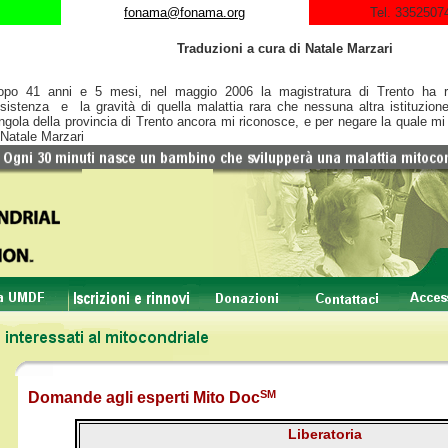
fonama@fonama.org
Tel. 3352507
Traduzioni a cura di Natale Marzari
opo 41 anni e 5 mesi, nel maggio 2006 la magistratura di Trento ha ri
esistenza e la gravità di quella malattia rara che nessuna altra istituzion
ngola della provincia di Trento ancora mi riconosce, e per negare la quale mi
atale Marzari
SM
Domande agli esperti Mito Doc
Liberatoria