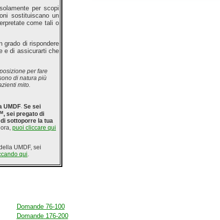
 solamente per scopi
ioni sostituiscano un
erpretate come tali o
 grado di rispondere
e e di assicurarti che
posizione per fare
sono di natura più
zienti mito.
lla UMDF
.
Se sei
SM
,
sei pregato di
di sottoporre la tua
 ora,
puoi cliccare qui
 della UMDF, sei
iccando qui
.
Domande 76-100
Domande 176-200