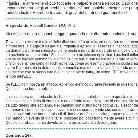
irrigidirsi, e altre volte si può toccarle le palpebre senza risposta. Dato ch
apparentemente degli attacchi epilettici, c'è una qualche spiegazione per 
mitocondriale? Potrebbe trattarsi di gravi deficit di energia transitori?
Risposta di:
Russell Saneto, DO, PhD
Mi dispiace molto di quanto leggo riguardo la malattia mitocondriale di sua f
Talvolta può essere molto difficile discernere fra un attacco epilettico non pro
difficile fare la diagnosi su parlata irrigidita o episodi di assenza di risposta, a
La domanda che più spesso ci viene posta è riguardo a quando una luce o un toc
un paziente da un evento." Se così è, non è un attacco epilettico. I pazienti mito
anche se talvolta nemmeno la stimolazione tattile non riesce ad alterare la loro r
che gli eventi non sono attacchi epilettici, come ad esempio avere gli occhi chiusi
avere l'evento solo in determinati momenti e mai mentre si sta effettuando un qua
esame che che si possa fare è quello che avete fatto,, un video-EEG dove poss
tempo dell'EEG.
Se l'EEG non mostra un attacco epilettico elettrico durante l'evento in questione,
Questa è una buona notizia.
La successiva domanda che lei ha posto è cosa potrebbe essere questo evento.
che esso sia un "calo di energia" o un periodo di deprivazione di energia. Alcun
da tutto quello che abbiamo. Nei bambini con disfunzione cognitiva, la seconda è
certamente i due casi possono avvenire sia separatamente che contemporanea
alcuni pazienti che hanno episodi di "fame d'aria" in cui sviluppano respiro cor
poi hanno un evento di "rigidità" e possono poi occasionalmente avere alcuni tr
Questo è probabilmente dovuto ad una breve carenza di ossigeno.
Domanda 247
: