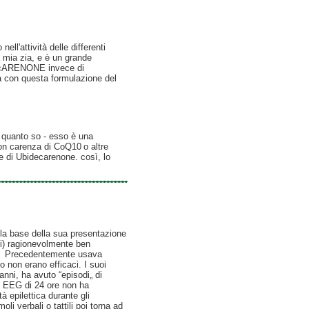
ell'attività delle differenti
 mia zia, e è un grande
cARENONE invece di
ca con questa formulazione del
r quanto so - esso è una
con carenza di
CoQ10
o altre
e di Ubidecarenone. così, lo
ulla base della sua presentazione
ali) ragionevolmente ben
re. Precedentemente usava
o non erano efficaci. I suoi
anni, ha avuto “episodi„ di
n EEG di 24 ore non ha
à epilettica durante gli
oli verbali o tattili poi torna ad