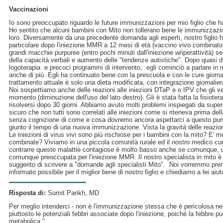
Vaccinazioni
Io sono preoccupato riguardo le future immunizzazioni per mio figlio che h
Ho sentito che alcuni bambini con Mito non tollerano bene le immunizzazio
loro. Diversamente da una precedente domanda agli esperti, nostro figlio ha
particolare dopo l'iniezione MMR a 12 mesi di età (vaccino vivo combinato m
grandi macchie purpuree (entro pochi minuti dall'iniezione w/iperattività) s
della capacità verbali e aumento delle "tendenze autistiche". Dopo quasi du
logoterapia e precoci programmi di intervento, egli cominciò a parlare in 
anche di più. Egli ha continuato bene con la prescuola e con le cure giornal
trattamento attuale è solo una dieta modificata, con integrazione giornalier
Noi sospettiamo anche delle reazioni alle iniezioni DTaP e o IPV che gli v
momento (diminuzione dell'uso del lato destro). Gli è stata fatta la fisiote
risolversi dopo 30 giorni. Abbiamo avuto molti problemi inspiegati da supe
sicuro che non tutti sono correlati alle iniezioni come si riteneva prima d
senza cognizione di come e cosa dovremo ancora aspettarci a questo punto
giunto il tempo di una nuova immunizzazione. Vista la gravità delle reazi
Le iniezioni di virus vivi sono più rischiose per i bambini con la mito? E' me
combinate? Viviamo in una piccola comunità rurale ed il nostro medico cura
contrarre queste malattie contagiose è molto basso anche se comunque, un
comunque preoccupata per l'iniezione MMR. Il nostro specialista in mito 
suggerito di scrivere a "domande agli specialisti Mito". Noi vorremmo pre
informato possibile per il miglior bene di nostro figlio e chiediamo a lei aiu
Risposta di:
Sumit Parikh, MD
Per meglio intenderci - non è l'immunizzazione stessa che è pericolosa nel
piuttosto le potenziali febbri associate dopo l'iniezione, poiché la febbre pu
metabolica."