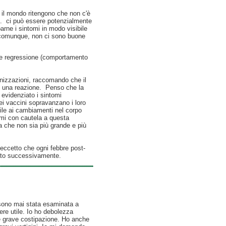
 il mondo ritengono che non c'è
mo. ci può essere potenzialmente
arne i sintomi in modo visibile
 comunque, non ci sono buone
 e regressione (comportamento
unizzazioni, raccomando che il
are una reazione. Penso che la
 evidenziato i sintomi
ei vaccini sopravanzano i loro
ibile ai cambiamenti nel corpo
mi con cautela a questa
a che non sia più grande e più
 eccetto che ogni febbre post-
tato successivamente.
n sono mai stata esaminata a
re utile. Io ho debolezza
 e grave costipazione. Ho anche