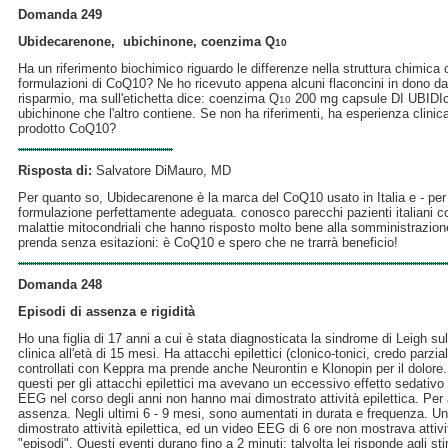
Domanda 249
Ubidecarenone, ubichinone, coenzima Q
10
Ha un riferimento biochimico riguardo le differenze nella struttura chimica o n
formulazioni di CoQ10
? Ne ho ricevuto appena alcuni flaconcini in dono da
risparmio, ma sull'etichetta dice: coenzima Q
200 mg capsule DI UBIDI
10
ubichinone che l'altro contiene. Se non ha riferimenti, ha esperienza clini
prodotto CoQ10
?
Risposta di:
Salvatore DiMauro, MD
Per quanto so, Ubidecarenone è la marca del CoQ10
usato in Italia e - pe
formulazione perfettamente adeguata. conosco parecchi pazienti italiani 
malattie mitocondriali che hanno risposto molto bene alla somministrazion
prenda senza esitazioni: è CoQ10
e spero che ne trarrà beneficio!
Domanda 248
Episodi di assenza e rigidità
Ho una figlia di 17 anni a cui è stata diagnosticata la sindrome di Leigh s
clinica all'età di 15 mesi. Ha attacchi epilettici (clonico-tonici, credo parzi
controllati con Keppra ma prende anche Neurontin e Klonopin per il dolo
questi per gli attacchi epilettici ma avevano un eccessivo effetto sedativo 
EEG nel corso degli anni non hanno mai dimostrato attività epilettica. Per 
assenza. Negli ultimi 6 - 9 mesi, sono aumentati in durata e frequenza. U
dimostrato attività epilettica, ed un video EEG di 6 ore non mostrava attivit
"episodi". Questi eventi durano fino a 2 minuti; talvolta lei risponde agli stim