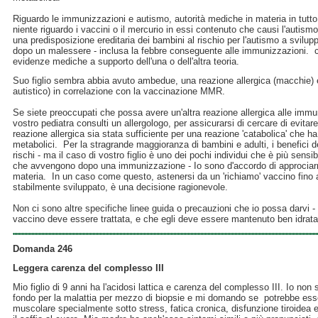
Riguardo le immunizzazioni e autismo, autorità mediche in materia in tutto
niente riguardo i vaccini o il mercurio in essi contenuto che causi l'autis
una predisposizione ereditaria dei bambini al rischio per l'autismo a svilupp
dopo un malessere - inclusa la febbre conseguente alle immunizzazioni.
evidenze mediche a supporto dell'una o dell'altra teoria.
Suo figlio sembra abbia avuto ambedue, una reazione allergica (macchie)
autistico) in correlazione con la vaccinazione MMR.
Se siete preoccupati che possa avere un'altra reazione allergica alle imm
vostro pediatra consulti un allergologo, per assicurarsi di cercare di evit
reazione allergica sia stata sufficiente per una reazione 'catabolica' che ha
metabolici. Per la stragrande maggioranza di bambini e adulti, i benefici d
rischi - ma il caso di vostro figlio è uno dei pochi individui che è più sens
che avvengono dopo una immunizzazione - Io sono d'accordo di approciar
materia. In un caso come questo, astenersi da un 'richiamo' vaccino fino 
stabilmente sviluppato, è una decisione ragionevole.
Non ci sono altre specifiche linee guida o precauzioni che io possa darvi -
vaccino deve essere trattata, e che egli deve essere mantenuto ben idra
Domanda 246
Leggera carenza del complesso III
Mio figlio di 9 anni ha l'acidosi lattica e carenza del complesso III. Io no
fondo per la malattia per mezzo di biopsie e mi domando se potrebbe esse
muscolare specialmente sotto stress, fatica cronica, disfunzione tiroidea