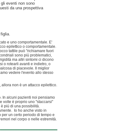
e gli eventi non sono
questi da una prospettiva
iglia.
vocato e uno comportamentale. E'
ttacco epilettico o comportamentale.
co tattile può "richiamare fuori
condriali sono più problematici,
igidità ma altri sintomi ci dicono
 o rotearli avanti e indietro, o
lcosa di piacevole. Il miglior
iamo vedere l'evento allo stesso
 allora non è un attacco epilettico.
 In alcuni pazienti noi pensiamo
e volte è proprio uno "staccarsi"
 più di una possibilità.
mente. Io ho anche visto in
to per un certo periodo di tempo e
emori nel corpo o nelle estremità.