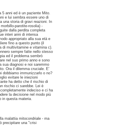
a 5 anni ed è un paziente Mito.
ni e lui sembra essere uno di
 una storia di gravi reazioni. In
orbillo-parotite-rosolia) -
eguite dalla perdita completa
e interi anni di intensa
modo appropriato alla sua età e
iere fino a questo punto (il
a di multivitamine e vitamina c).
ennero sempre fatte nello stesso
rapia ed il problema sembrò
rare nel suo primo anno e sono
ella sua diagnosi e noi saremmo
. Ora il dilemma cruciale. E'
oni dobbiamo immunizzarlo o no?
glio evitare le iniezioni
nte ha detto che il rischio di
 rischio ci sarebbe. Lei è
è completamente indeciso e ci ha
ndere la decisione nel modo più
to in questa materia.
la malattia mitocondriale - ma
ò precipitare una "crisi