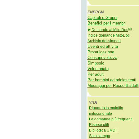
ENERGIA
Capitoli e Gruppi
Benefici per i membri
SM
►
Domande al Mito Doc
Indice domande MitoDoc
Archivio dei simposi
Eventi ed attività
Promulgazione
Consapevolezza
Simposio
Volontariato
Per adulti
Per bambini ed adolescenti
Messaggi per Rocco Baldelli
VITA
Riguardo la malattia
mitocondriale
Le domande più frequenti
Risorse utili
Biblioteca UMDF
Sala stampa