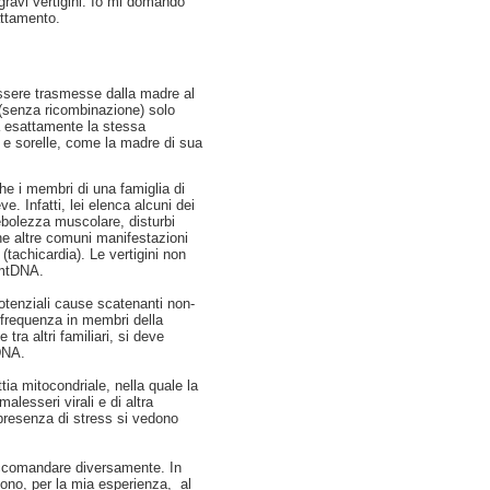
 gravi vertigini. Io mi domando
attamento.
essere trasmesse dalla madre al
(senza ricombinazione) solo
 esattamente la stessa
 e sorelle, come la madre di sua
 i membri di una famiglia di
e. Infatti, lei elenca alcuni dei
ebolezza muscolare, disturbi
cune altre comuni manifestazioni
(tachicardia). Le vertigini non
 mtDNA.
otenziali cause scatenanti non-
 frequenza in membri della
ra altri familiari, si deve
DNA.
ia mitocondriale, nella quale la
lesseri virali e di altra
 presenza di stress si vedono
raccomandare diversamente. In
 sono, per la mia esperienza, al