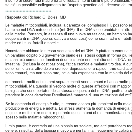
il soffio al cuore. Mia madre ha anch'essa sintomi simili e più pronunciati,
se c'è un possibile collegamento tra l'aspetto genetico ed il decorso del tr
Risposta di:
Richard G. Boles, MD
Le malattie mitocondriali, inclusa la carenza del complesso III, possono 
bambino nel DNA mitocondriale (mtDNA). Il mtDNA viene ereditato intatto 
dalla madre. Pertanto, in assenza di una nuova mutazione, un bambino ha
sequenza di mtDNA (buona, cattiva o così così) come sua madre e fratelli
madre ed i suoi fratelli e sorelle.
Nonostante abbiano la stessa sequenza del mtDNA, è piuttosto comune che
un bambino colpito più gravemente siano essi stessi colpiti in forma più liev
malanni più comuni nei familiari di un paziente con malattia del mtDNA: d
intestinali (inclusa la costipazione), fatica cronica e malattia tiroidea. Al
sono l'emicrania, altro dolore cronico, depressione, e rapido ritmo cardiaco 
sono comuni, ma non sono rare, nella mia esperienza con la malattia del
certamente, molti dei sintomi sopra elencati sono comuni e hanno molte p
mitocondriali. Ma quando si vedono molte di queste affezioni con maggior
famiglia che sono portatori della stessa sequenza del mtDNA, piuttosto che t
prendere in considerazione l'ereditarietà materna di una mutazione del mt
Se la domanda di energia è alta, si creano ancora più problemi nella malatt
produzione di energia è ridotta. Lo stress aumenta la domanda di energia (ma
origine, e molte altre cose), e pertanto quei sintomi che si manifestano in
spesso nelle malattie mitocondriali.
Il mio parere, è contrario ad una biopsia muscolare, ma altri potrebbero 
genere, i risultati della biopsia muscolare nei familiari leggermente colpiti