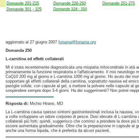
Domande 201-225
Domande 226-250
Domande 251-275
Domande 301 - 325
Domande 328 - 350
aggiornato al 27 giugno 2007
fonama@fonama.org
Domanda 250
L-carnitina ed effetti collaterali
Mi è stata recentemente diagnosticata una miopatia mitocondriale in età a
primariamente la funzione respiratoria e l'affaticamento. Il mio neurologo mi
CoQ10
200 mg al giorno e L-carnitina 1000 mg al giorno. Ho avuto dei momen
sopportare gli effetti collaterali della carnitina, soprattutto nausea ed emic
pastglie solide, con capsule al gel, a mettere la polvere nelle capsule al 
sospendere sempre dopo 3-4 giorni. Ha dei suggerimenti? Non potrei neppur
Risposta di:
Michio Hirano, MD
La L-carnitina causa spesso sintomi gastrointestinali inclusa la nausea, vomi
a volte sviluppano un odore corporeo di pesce.
Dosi elevate di L-carnitina
collaterali più forti; quindi, suggerisco che cominci a prendere la dose più
essere aumentata gradualmente. Oltre che la preparazione in capsule al gel e
anche una forma liquida, che è preferita da alcuni pazienti.