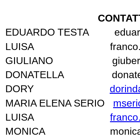
CONTAT
EDUARDO TESTA eduard
LUISA franco.gandol
GIULIANO giuberton@v
DONATELLA donatellad
DORY
dorin
MARIA ELENA SERIO
mseri
LUISA
franco
MONICA monica.rusco