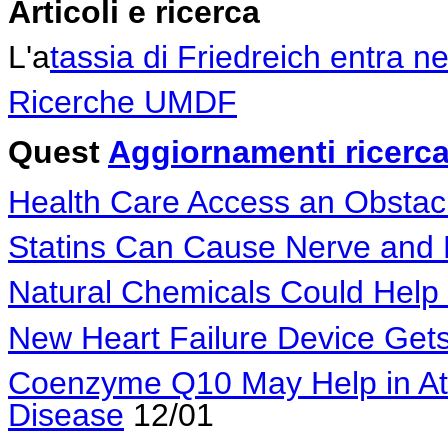
Articoli e ricerca
L'a
tassia di Friedreich entra ne
Ricerche UMDF
Quest
Aggiornamenti ricerc
Health Care Access an Obstacle
Statins Can Cause Nerve and
Natural Chemicals Could Help
New Heart Failure Device Ge
Coenzyme Q10 May Help in Atas
Disease
12/01