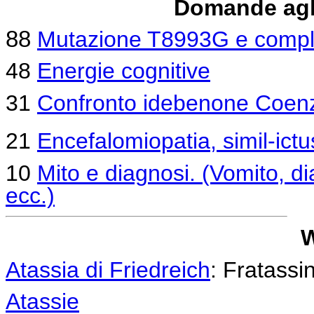
Domande agli
88
Mutazione T8993G e comp
48
Energie cognitive
31
Confronto idebenone Coen
21
Encefalomiopatia, simil-ictu
10
Mito e diagnosi. (Vomito, dia
ecc.)
Atassia di Friedreich
: Fratassi
Atassie