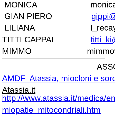
MONICA monicag10@
GIAN PIERO
gippi@
LILIANA
l_rec
TITTI CAPPAI
titti_k
MIMMO mimmovegeta
ASS
AMDF Ata
ss
ia,
mi
oclon
i e sor
Atassia.it
http://www.atassia.it/medica/e
miopatie_mitocondriali.htm