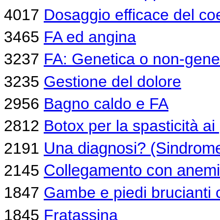
4017
Dosaggio efficace del c
3465
FA ed angina
3237
FA: Genetica o non-gene
3235
Gestione del dolore
2956
Bagno caldo e FA
2812
Botox per la spasticità ai
2191
Una diagnosi? (Sindrom
2145
Collegamento con anemia
1847
Gambe e piedi brucianti 
1845
Fratassina