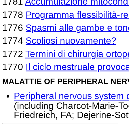
1781
Accumulazione mitocondri
1778
Programma flessibilità-r
1776
Spasmi alle gambe e to
1774
Scoliosi nuovamente?
1772
Termini di chirurgia orto
1770
Il ciclo mestruale provoc
MALATTIE OF PERIPHERAL NER
Peripheral nervous system 
(including Charcot-Marie-To
Friedreich, FA; Dejerine-So