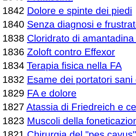
1842
Dolore e spinte dei piedi
1840
Senza diagnosi e frustra
1838
Cloridrato di amantadina
1836
Zoloft contro Effexor
1834
Terapia fisica nella FA
1832
Esame dei portatori sani 
1829
FA e dolore
1827
Atassia di Friedreich e ce
1823
Muscoli della foneticazio
1821
Chirurgia del "pes cavus"