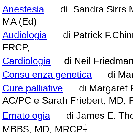
Anestesia
di
Sandra Sirrs
MA (Ed)
Audiologia
di Patrick F.Chin
FRCP,
Cardiologia
di Neil Friedma
Consulenza genetica
di Marni
Cure palliative
di Margaret F
AC/PC e Sarah Friebert, MD,
Ematologia
di James E. Tho
‡
MBBS, MD, MRCP