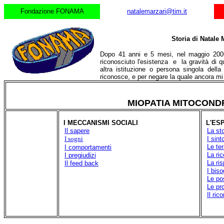
Fondazione FONAMA
natalemarzari@tim.it
Storia di Natale 
Dopo 41 anni e 5 mesi, nel maggio 2006
riconosciuto l'esistenza e la gravità di q
altra istituzione o persona singola dell
riconosce, e per negare la quale ancora m
MIOPATIA MITOCOND
I MECCANISMI SOCIALI
L'ESP
Il sapere
La sto
I sogni
I sint
Le te
I comportamenti
La ri
I pregiudizi
La ri
Il feed back
I biso
Le pos
Le pr
Il ri