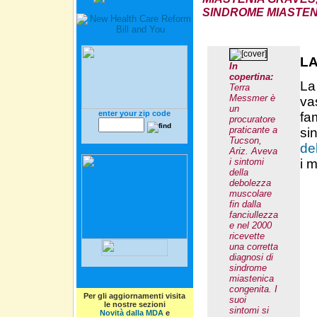
SINDROME MIASTEN
LA
In
copertina:
La
Terra
Messmer è
va
un
enter your zip code
fa
procuratore
praticante a
si
Tucson,
de
Ariz. Aveva
i sintomi
i 
della
debolezza
muscolare
fin dalla
fanciullezza
e nel 2000
ricevette
una corretta
diagnosi di
sindrome
miastenica
congenita. I
Per gli aggiornamenti visita
suoi
le nostre sezioni
sintomi si
Novità dalla MDA
e