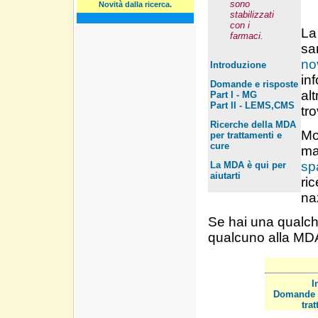
sono
Novità dalla ricerca.
stabilizzati
con i
La
farmaci.
sa
nov
Introduzione
inf
Domande e risposte
al
Part I - MG
Part II - LEMS,CMS
tro
Ricerche della MDA
Mo
per trattamenti e
cure
ma
sp
La MDA è qui per
aiutarti
ri
na
Se hai una qualc
qualcuno alla MDA 
I
Domande 
tra