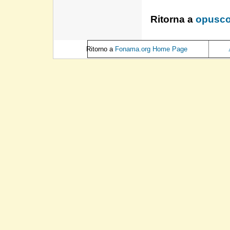
Ritorna a
opuscol
Ritorno a
Fonama.org Home Page