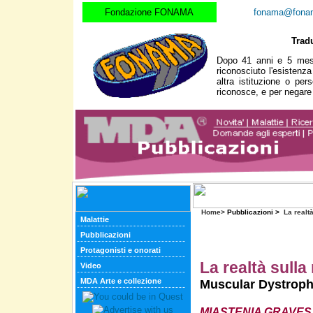
Fondazione FONAMA
fonama@fona
Tradu
Dopo 41 anni e 5 mesi
riconosciuto l'esistenz
altra istituzione o pe
riconosce, e per negare
Home>
Pubblicazioni >
La realtà
Malattie
Pubblicazioni
Protagonisti e onorati
La realtà sull
Video
MDA Arte e collezione
Muscular Dystroph
MIASTENIA GRAVES