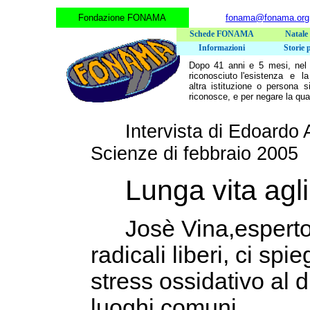
Fondazione FONAMA
fonama@fonama.org
Schede FONAMA
Natale
Traduzioni 
Informazioni
Storie 
Dopo 41 anni e 5 mesi, nel 
riconosciuto l'esistenza e la
altra istituzione o persona 
riconosce, e per negare la qu
Intervista di Edoardo
Scienze di febbraio 2005
Lunga vita agli
Josè Vina,esperto
radicali liberi, ci s
stress ossidativo al d
luoghi comuni.