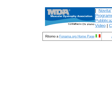
|
Novita'
Programm
Pubblica
Video
|
C
Ritorno a
Fonama.org Home Page